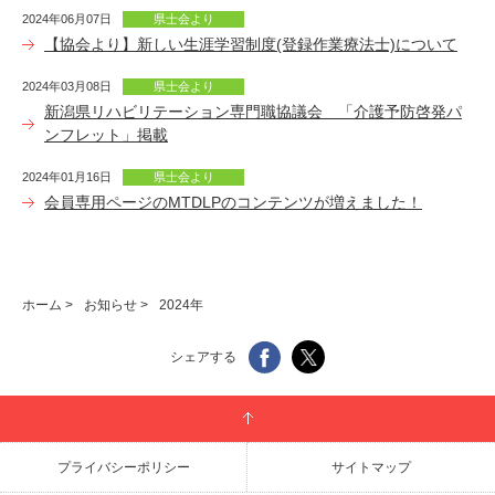
2024年06月07日
県士会より
【協会より】新しい生涯学習制度(登録作業療法士)について
2024年03月08日
県士会より
新潟県リハビリテーション専門職協議会 「介護予防啓発パ
ンフレット」掲載
2024年01月16日
県士会より
会員専用ページのMTDLPのコンテンツが増えました！
ホーム
>
お知らせ
>
2024年
シェアする
プライバシーポリシー
サイトマップ